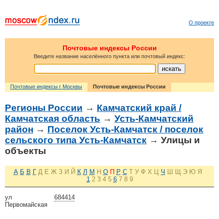
О проекте
Почтовые индексы России
Введите название населённого пункта или почтовый индекс:
Почтовые индексы г Москвы
Почтовые индексы России
Регионы России
→
Камчатский край /
Камчатская область
→
Усть-Камчатский
район
→
Поселок Усть-Камчатск / поселок
сельского типа Усть-Камчатск
→ Улицы и
объекты
А
Б
В
Г
Д
Е
Ж
З
И
Й
К
Л
М
Н
О
П
Р
С
Т
У
Ф
Х
Ц
Ч
Ш
Щ
Э
Ю
Я
1
2
3
4
5
6
7
8
9
ул
684414
Первомайская