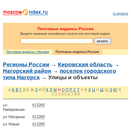
О проекте
Почтовые индексы России
Введите название населённого пункта или почтовый индекс:
Почтовые индексы г Москвы
Почтовые индексы России
Регионы России
→
Кировская область
→
Нагорский район
→
поселок городского
типа Нагорск
→ Улицы и объекты
А
Б
В
Г
Д
Е
Ж
З
И
Й
К
Л
М
Н
О
П
Р
С
Т
У
Ф
Х
Ц
Ч
Ш
Щ
Э
Ю
Я
1
2
3
4
5
6
7
8
9
ул
613260
Набережная
ул Нагорная
613260
ул Новая
613260