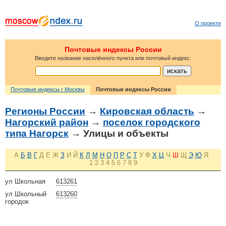
О проекте
Почтовые индексы России
Введите название населённого пункта или почтовый индекс:
Почтовые индексы г Москвы
Почтовые индексы России
Регионы России
→
Кировская область
→
Нагорский район
→
поселок городского
типа Нагорск
→ Улицы и объекты
А
Б
В
Г
Д
Е
Ж
З
И
Й
К
Л
М
Н
О
П
Р
С
Т
У
Ф
Х
Ц
Ч
Ш
Щ
Э
Ю
Я
1
2
3
4
5
6
7
8
9
ул Школьная
613261
ул Школьный
613260
городок