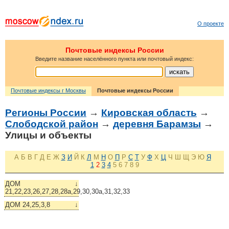
О проекте
Почтовые индексы России
Введите название населённого пункта или почтовый индекс:
Почтовые индексы г Москвы
Почтовые индексы России
Регионы России
→
Кировская область
→
Слободской район
→
деревня Барамзы
→
Улицы и объекты
А
Б
В
Г
Д
Е
Ж
З
И
Й
К
Л
М
Н
О
П
Р
С
Т
У
Ф
Х
Ц
Ч
Ш
Щ
Э
Ю
Я
1
2
3
4
5
6
7
8
9
ДОМ
↓
21,22,23,26,27,28,28а,29,30,30а,31,32,33
ДОМ 24,25,3,8
↓