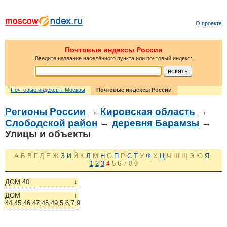
О проекте
Почтовые индексы России
Введите название населённого пункта или почтовый индекс:
Почтовые индексы г Москвы
Почтовые индексы России
Регионы России
→
Кировская область
→
Слободской район
→
деревня Барамзы
→
Улицы и объекты
А
Б
В
Г
Д
Е
Ж
З
И
Й
К
Л
М
Н
О
П
Р
С
Т
У
Ф
Х
Ц
Ч
Ш
Щ
Э
Ю
Я
1
2
3
4
5
6
7
8
9
ДОМ 40
↓
ДОМ
↓
44,45,46,47,48,49,5,6,7,9