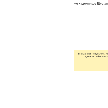
ул художников Шувал
Внимание! Результаты по
данном сайте инфо