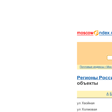
Почтовые индексы г Мо
Регионы Росс
объекты
А
Б
ул Хвойная
ул Холмовая