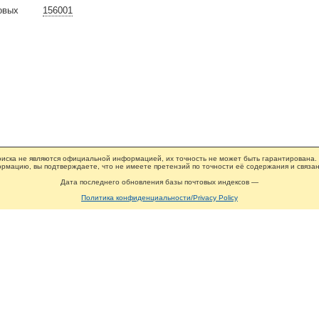
овых
156001
иска не являются официальной информацией, их точность не может быть гарантирована.
рмацию, вы подтверждаете, что не имеете претензий по точности её содержания и связан
Дата последнего обновления базы почтовых индексов —
Политика конфиденциальности/Privacy Policy