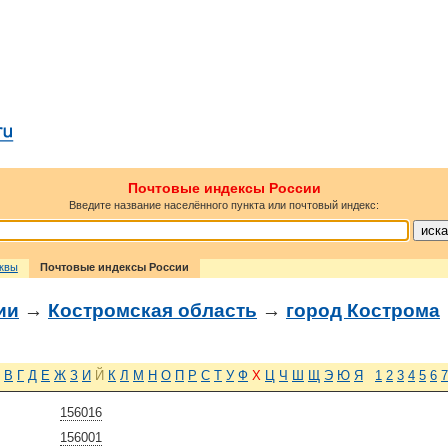
Почтовые индексы России
Введите название населённого пункта или почтовый индекс:
сквы
Почтовые индексы России
ии
→
Костромская область
→
город Кострома
В
Г
Д
Е
Ж
З
И
Й
К
Л
М
Н
О
П
Р
С
Т
У
Ф
Х
Ц
Ч
Ш
Щ
Э
Ю
Я
1
2
3
4
5
6
7
156016
156001