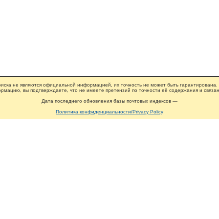
иска не являются официальной информацией, их точность не может быть гарантирована.
рмацию, вы подтверждаете, что не имеете претензий по точности её содержания и связан
Дата последнего обновления базы почтовых индексов —
Политика конфиденциальности/Privacy Policy