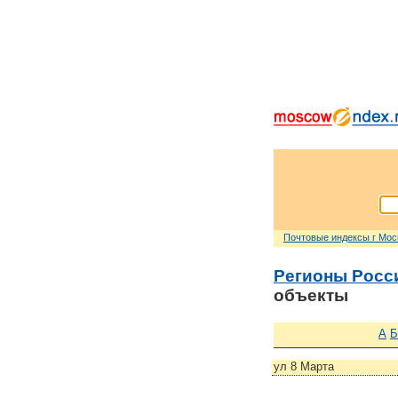
Почтовые индексы г Мо
Регионы Росс
объекты
А
Б
ул 8 Марта