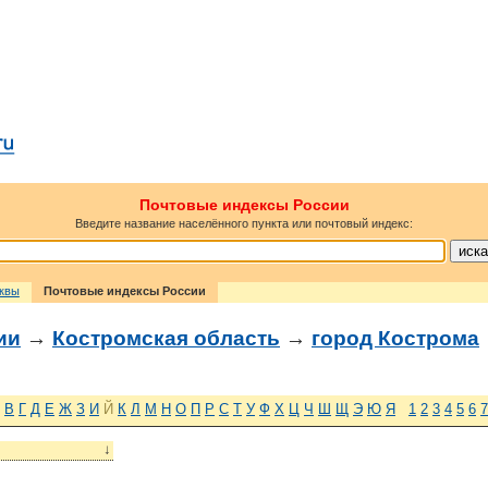
Почтовые индексы России
Введите название населённого пункта или почтовый индекс:
сквы
Почтовые индексы России
ии
→
Костромская область
→
город Кострома
В
Г
Д
Е
Ж
З
И
Й
К
Л
М
Н
О
П
Р
С
Т
У
Ф
Х
Ц
Ч
Ш
Щ
Э
Ю
Я
1
2
3
4
5
6
7
↓