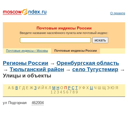
О проекте
Почтовые индексы России
Введите название населённого пункта или почтовый индекс:
Почтовые индексы г Москвы
Почтовые индексы России
Регионы России
→
Оренбургская область
→
Тюльганский район
→
село Тугустемир
→
Улицы и объекты
А
Б
В
Г
Д
Е
Ж
З
И
Й
К
Л
М
Н
О
П
Р
С
Т
У
Ф
Х
Ц
Ч
Ш
Щ
Э
Ю
Я
1
2
3
4
5
6
7
8
9
ул Подгорная
462004