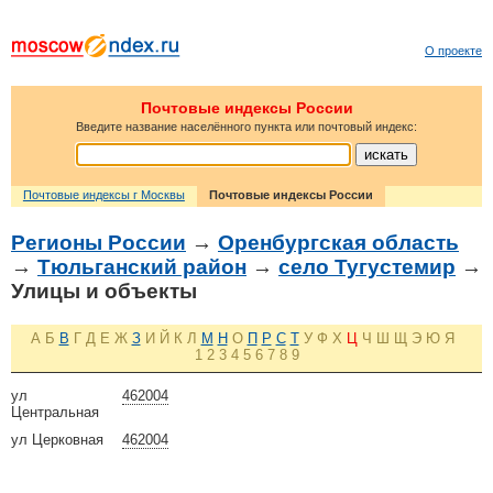
О проекте
Почтовые индексы России
Введите название населённого пункта или почтовый индекс:
Почтовые индексы г Москвы
Почтовые индексы России
Регионы России
→
Оренбургская область
→
Тюльганский район
→
село Тугустемир
→
Улицы и объекты
А
Б
В
Г
Д
Е
Ж
З
И
Й
К
Л
М
Н
О
П
Р
С
Т
У
Ф
Х
Ц
Ч
Ш
Щ
Э
Ю
Я
1
2
3
4
5
6
7
8
9
ул
462004
Центральная
ул Церковная
462004