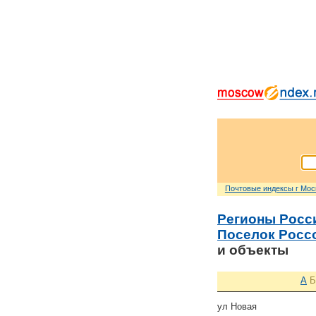
Почтовые индексы г Мо
Регионы Росс
Поселок Россо
и объекты
А
Б
ул Новая