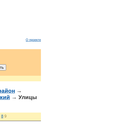
О проекте
район
→
ский
→ Улицы
8
9