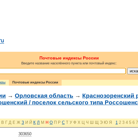
Почтовые индексы России
Введите название населённого пункта или почтовый индекс:
сквы
Почтовые индексы России
ии
→
Орловская область
→
Краснозоренский 
шенский / поселок сельского типа Россошен
В
Г
Д
Е
Ж
З
И
Й
К
Л
М
Н
О
П
Р
С
Т
У
Ф
Х
Ц
Ч
Ш
Щ
Э
Ю
Я
1
2
3
4
5
6
7
303650