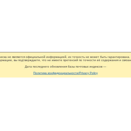
иска не являются официальной информацией, их точность не может быть гарантирована.
рмацию, вы подтверждаете, что не имеете претензий по точности её содержания и связан
Дата последнего обновления базы почтовых индексов —
Политика конфиденциальности/Privacy Policy