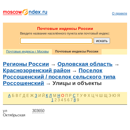
О проекте
Почтовые индексы России
Введите название населённого пункта или почтовый индекс:
Почтовые индексы г Москвы
Почтовые индексы России
Регионы России
→
Орловская область
→
Краснозоренский район
→
Поселок
Россошенский / поселок сельского типа
Россошенский
→ Улицы и объекты
А
Б
В
Г
Д
Е
Ж
З
И
Й
К
Л
М
Н
О
П
Р
С
Т
У
Ф
Х
Ц
Ч
Ш
Щ
Э
Ю
Я
1
2
3
4
5
6
7
8
9
ул
303650
Октябрьская