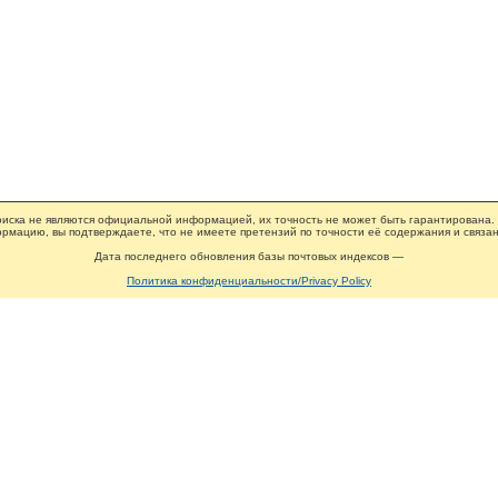
иска не являются официальной информацией, их точность не может быть гарантирована.
рмацию, вы подтверждаете, что не имеете претензий по точности её содержания и связан
Дата последнего обновления базы почтовых индексов —
Политика конфиденциальности/Privacy Policy