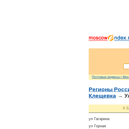
Почтовые индексы г Мо
Регионы Росс
Клещевка
→ У
А
Б
ул Гагарина
ул Горная