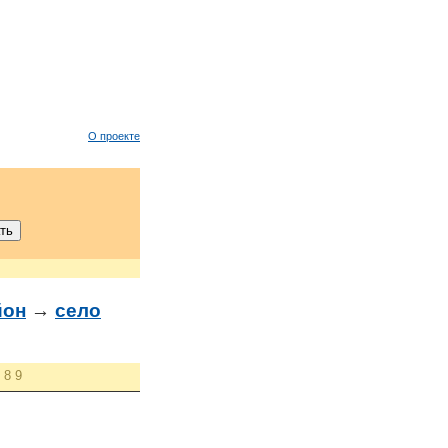
О проекте
йон
→
село
8
9