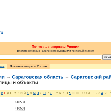
Почтовые индексы России
Введите название населённого пункта или почтовый индекс:
сквы
Почтовые индексы России
ии
→
Саратовская область
→
Саратовский ра
лицы и объекты
В
Г
Д
Е
Ж
З
И
Й
К
Л
М
Н
О
П
Р
С
Т
У
Ф
Х
Ц
Ч
Ш
Щ
Э
Ю
Я
1
2
3
4
5
6
7
410531
410531