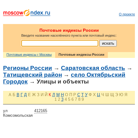
О проекте
Почтовые индексы России
Введите название населённого пункта или почтовый индекс:
Почтовые индексы г Москвы
Почтовые индексы России
Регионы России
→
Саратовская область
→
Татищевский район
→
село Октябрьский
Городок
→ Улицы и объекты
А
Б
В
Г
Д
Е
Ж
З
И
Й
К
Л
М
Н
О
П
Р
С
Т
У
Ф
Х
Ц
Ч
Ш
Щ
Э
Ю
Я
1
2
3
4
5
6
7
8
9
ул
412165
Комсомольская