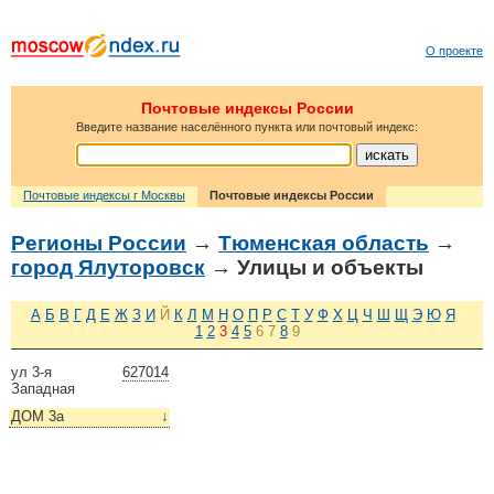
О проекте
Почтовые индексы России
Введите название населённого пункта или почтовый индекс:
Почтовые индексы г Москвы
Почтовые индексы России
Регионы России
→
Тюменская область
→
город Ялуторовск
→ Улицы и объекты
А
Б
В
Г
Д
Е
Ж
З
И
Й
К
Л
М
Н
О
П
Р
С
Т
У
Ф
Х
Ц
Ч
Ш
Щ
Э
Ю
Я
1
2
3
4
5
6
7
8
9
ул 3-я
627014
Западная
ДОМ 3а
↓