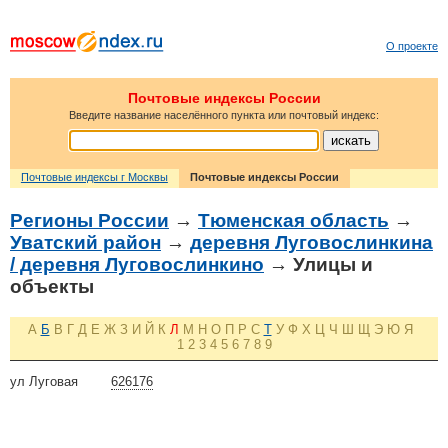
О проекте
Почтовые индексы России
Введите название населённого пункта или почтовый индекс:
Почтовые индексы г Москвы
Почтовые индексы России
Регионы России
→
Тюменская область
→
Уватский район
→
деревня Луговослинкина
/ деревня Луговослинкино
→ Улицы и
объекты
А
Б
В
Г
Д
Е
Ж
З
И
Й
К
Л
М
Н
О
П
Р
С
Т
У
Ф
Х
Ц
Ч
Ш
Щ
Э
Ю
Я
1
2
3
4
5
6
7
8
9
ул Луговая
626176