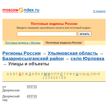
О проекте
Почтовые индексы России
Введите название населённого пункта или почтовый индекс:
Почтовые индексы г Москвы
Почтовые индексы России
Регионы России
→
Ульяновская область
→
Базарносызганский район
→
село Юрловка
→ Улицы и объекты
А
Б
В
Г
Д
Е
Ж
З
И
Й
К
Л
М
Н
О
П
Р
С
Т
У
Ф
Х
Ц
Ч
Ш
Щ
Э
Ю
Я
1
2
3
4
5
6
7
8
9
ул
433710
Дворянская
Дворянский
433710
пер