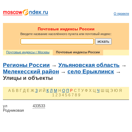
О проекте
Почтовые индексы России
Введите название населённого пункта или почтовый индекс:
Почтовые индексы г Москвы
Почтовые индексы России
Регионы России
→
Ульяновская область
→
Мелекесский район
→
село Ерыклинск
→
Улицы и объекты
А
Б
В
Г
Д
Е
Ж
З
И
Й
К
Л
М
Н
О
П
Р
С
Т
У
Ф
Х
Ц
Ч
Ш
Щ
Э
Ю
Я
1
2
3
4
5
6
7
8
9
ул
433533
Родниковая