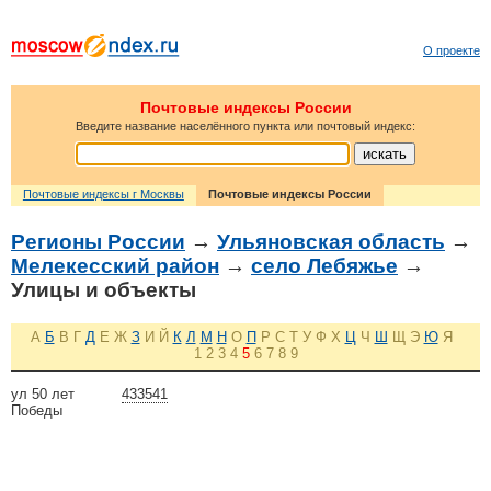
О проекте
Почтовые индексы России
Введите название населённого пункта или почтовый индекс:
Почтовые индексы г Москвы
Почтовые индексы России
Регионы России
→
Ульяновская область
→
Мелекесский район
→
село Лебяжье
→
Улицы и объекты
А
Б
В
Г
Д
Е
Ж
З
И
Й
К
Л
М
Н
О
П
Р
С
Т
У
Ф
Х
Ц
Ч
Ш
Щ
Э
Ю
Я
1
2
3
4
5
6
7
8
9
ул 50 лет
433541
Победы