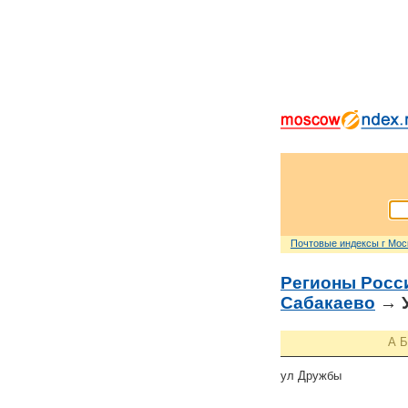
Почтовые индексы г Мо
Регионы Росс
Сабакаево
→ У
А
Б
ул Дружбы