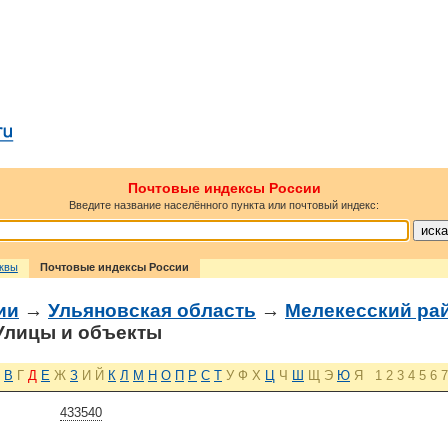
Почтовые индексы России
Введите название населённого пункта или почтовый индекс:
сквы
Почтовые индексы России
ии
→
Ульяновская область
→
Мелекесский ра
лицы и объекты
В
Г
Д
Е
Ж
З
И
Й
К
Л
М
Н
О
П
Р
С
Т
У
Ф
Х
Ц
Ч
Ш
Щ
Э
Ю
Я
1
2
3
4
5
6
7
433540