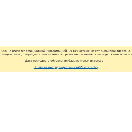
иска не являются официальной информацией, их точность не может быть гарантирована.
рмацию, вы подтверждаете, что не имеете претензий по точности её содержания и связан
Дата последнего обновления базы почтовых индексов —
Политика конфиденциальности/Privacy Policy