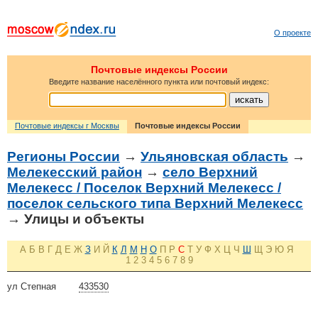
О проекте
Почтовые индексы России
Введите название населённого пункта или почтовый индекс:
Почтовые индексы г Москвы
Почтовые индексы России
Регионы России
→
Ульяновская область
→
Мелекесский район
→
село Верхний
Мелекесс / Поселок Верхний Мелекесс /
поселок сельского типа Верхний Мелекесс
→ Улицы и объекты
А
Б
В
Г
Д
Е
Ж
З
И
Й
К
Л
М
Н
О
П
Р
С
Т
У
Ф
Х
Ц
Ч
Ш
Щ
Э
Ю
Я
1
2
3
4
5
6
7
8
9
ул Степная
433530