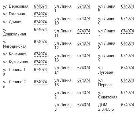
ул Березовая
674074
ул Линия
674074
ул Линия
674074
1
5
ул Гагарина
674074
ул Линия
674074
ул Линия
674074
ул Дачная
674074
10
6
ул
674074
ул Линия
674074
ул Линия
674074
Дошкольная
11
7
ул
674074
ул Линия
674074
ул Линия
674074
Ингодинская
12
8
ул Конечная
674074
ул Линия
674074
ул Линия
674074
13
9
ул Кузнечная
674074
ул Линия
674074
ул
674074
ул Ленина 1-
674074
14
Луговая
я
ул Линия
674074
ул
674074
ул Ленина 2-
674074
15
Первая
я
ул Линия
674074
ул
674074
2
Советская
ул Линия
674074
ДОМ
674074
3
2,3,4,5,6