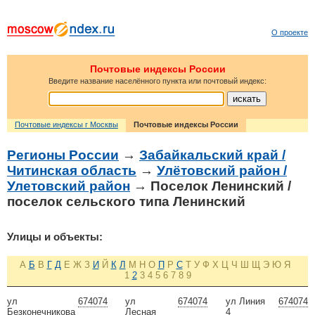
О проекте
Почтовые индексы России
Введите название населённого пункта или почтовый индекс:
Почтовые индексы г Москвы
Почтовые индексы России
Регионы России
→
Забайкальский край /
Читинская область
→
Улётовский район /
Улетовский район
→ Поселок Ленинский /
поселок сельского типа Ленинский
Улицы и объекты:
А
Б
В
Г
Д
Е
Ж
З
И
Й
К
Л
М
Н
О
П
Р
С
Т
У
Ф
Х
Ц
Ч
Ш
Щ
Э
Ю
Я
1
2
3
4
5
6
7
8
9
ул
674074
ул
674074
ул Линия
674074
Безконечникова
Лесная
4