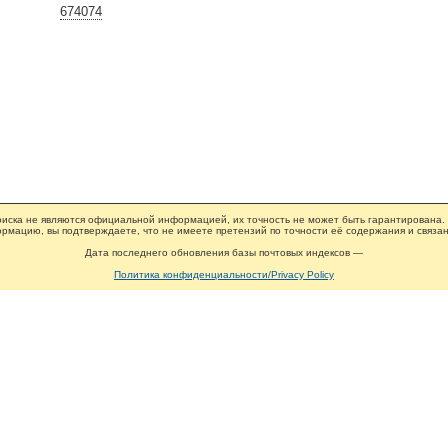
674074
иска не являются официальной информацией, их точность не может быть гарантирована.
рмацию, вы подтверждаете, что не имеете претензий по точности её содержания и связан
Дата последнего обновления базы почтовых индексов —
Политика конфиденциальности/Privacy Policy