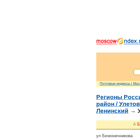
Почтовые индексы г Мо
Регионы Росс
район / Улето
Ленинский
→ У
А
Б
ул Безконечникова