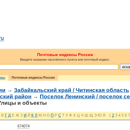
Почтовые индексы России
Введите название населённого пункта или почтовый индекс:
сквы
Почтовые индексы России
ии
→
Забайкальский край / Читинская область
вский район
→
Поселок Ленинский / поселок с
лицы и объекты
В
Г
Д
Е
Ж
З
И
Й
К
Л
М
Н
О
П
Р
С
Т
У
Ф
Х
Ц
Ч
Ш
Щ
Э
Ю
Я
1
2
3
4
5
6
7
674074