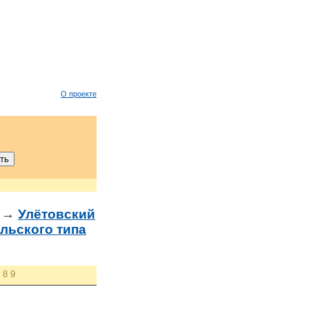
О проекте
→
Улётовский
ельского типа
8
9