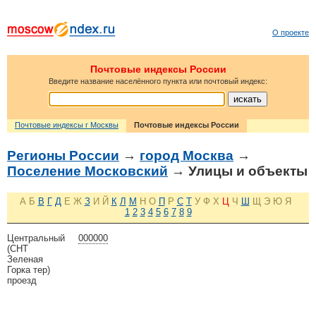
О проекте
Почтовые индексы России
Введите название населённого пункта или почтовый индекс:
Почтовые индексы г Москвы
Почтовые индексы России
Регионы России
→
город Москва
→
Поселение Московский
→ Улицы и объекты
А
Б
В
Г
Д
Е
Ж
З
И
Й
К
Л
М
Н
О
П
Р
С
Т
У
Ф
Х
Ц
Ч
Ш
Щ
Э
Ю
Я
1
2
3
4
5
6
7
8
9
Центральный
000000
(СНТ
Зеленая
Горка тер)
проезд