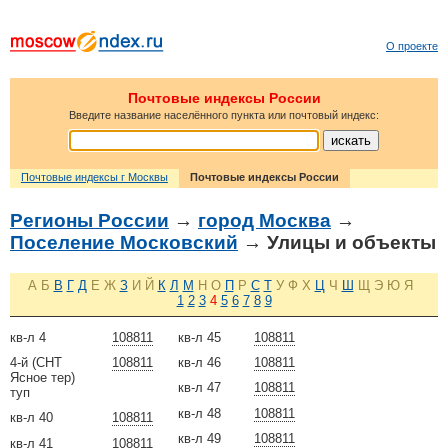
О проекте
Почтовые индексы России
Введите название населённого пункта или почтовый индекс:
Почтовые индексы г Москвы
Почтовые индексы России
Регионы России
→
город Москва
→
Поселение Московский
→ Улицы и объекты
А
Б
В
Г
Д
Е
Ж
З
И
Й
К
Л
М
Н
О
П
Р
С
Т
У
Ф
Х
Ц
Ч
Ш
Щ
Э
Ю
Я
1
2
3
4
5
6
7
8
9
кв-л 4
108811
кв-л 45
108811
4-й (СНТ
108811
кв-л 46
108811
Ясное тер)
кв-л 47
108811
туп
кв-л 48
108811
кв-л 40
108811
кв-л 49
108811
кв-л 41
108811