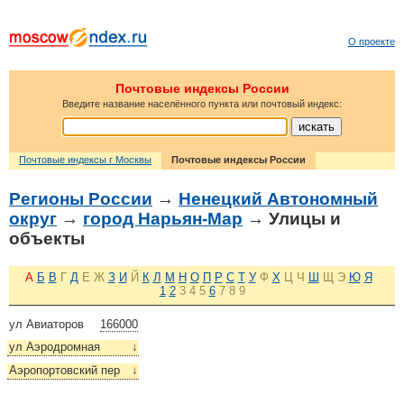
О проекте
Почтовые индексы России
Введите название населённого пункта или почтовый индекс:
Почтовые индексы г Москвы
Почтовые индексы России
Регионы России
→
Ненецкий Автономный
округ
→
город Нарьян-Мар
→ Улицы и
объекты
А
Б
В
Г
Д
Е
Ж
З
И
Й
К
Л
М
Н
О
П
Р
С
Т
У
Ф
Х
Ц
Ч
Ш
Щ
Э
Ю
Я
1
2
3
4
5
6
7
8
9
ул Авиаторов
166000
ул Аэродромная
↓
Аэропортовский пер
↓