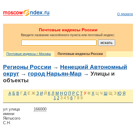
О проекте
Почтовые индексы России
Введите название населённого пункта или почтовый индекс:
Почтовые индексы г Москвы
Почтовые индексы России
Регионы России
→
Ненецкий Автономный
округ
→
город Нарьян-Мар
→ Улицы и
объекты
А
Б
В
Г
Д
Е
Ж
З
И
Й
К
Л
М
Н
О
П
Р
С
Т
У
Ф
Х
Ц
Ч
Ш
Щ
Э
Ю
Я
1
2
3
4
5
6
7
8
9
ул улица
166000
имени
Явтысого
С.Н.