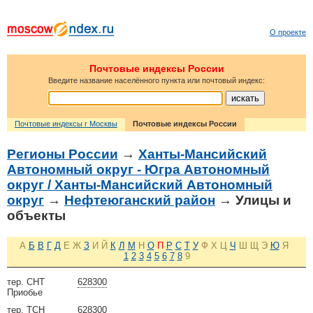
О проекте
Почтовые индексы России
Введите название населённого пункта или почтовый индекс:
Почтовые индексы г Москвы
Почтовые индексы России
Регионы России
→
Ханты-Мансийский
Автономный округ - Югра Автономный
округ / Ханты-Мансийский Автономный
округ
→
Нефтеюганский район
→ Улицы и
объекты
А
Б
В
Г
Д
Е
Ж
З
И
Й
К
Л
М
Н
О
П
Р
С
Т
У
Ф
Х
Ц
Ч
Ш
Щ
Э
Ю
Я
1
2
3
4
5
6
7
8
9
тер. СНТ
628300
Приобье
тер. ТСН
628300