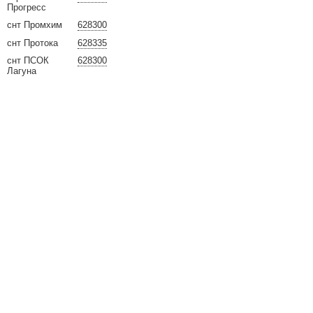
Прогресс
снт Промхим
628300
снт Протока
628335
снт ПСОК
628300
Лагуна