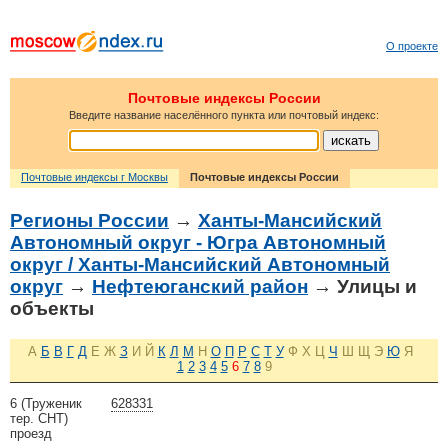
О проекте
Почтовые индексы России
Введите название населённого пункта или почтовый индекс:
Почтовые индексы г Москвы
Почтовые индексы России
Регионы России
→
Ханты-Мансийский
Автономный округ - Югра Автономный
округ / Ханты-Мансийский Автономный
округ
→
Нефтеюганский район
→ Улицы и
объекты
А
Б
В
Г
Д
Е
Ж
З
И
Й
К
Л
М
Н
О
П
Р
С
Т
У
Ф
Х
Ц
Ч
Ш
Щ
Э
Ю
Я
1
2
3
4
5
6
7
8
9
6 (Труженик
628331
тер. СНТ)
проезд