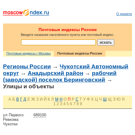
О проекте
Почтовые индексы России
Введите название населённого пункта или почтовый индекс:
Почтовые индексы г Москвы
Почтовые индексы России
Регионы России
→
Чукотский Автономный
округ
→
Анадырский район
→
рабочий
(заводской) поселок Беринговский
→
Улицы и объекты
А
Б
В
Г
Д
Е
Ж
З
И
Й
К
Л
М
Н
О
П
Р
С
Т
У
Ф
Х
Ц
Ч
Ш
Щ
Э
Ю
Я
1
2
3
4
5
6
7
8
9
ул Первого
689100
Ревкома
Чукотки