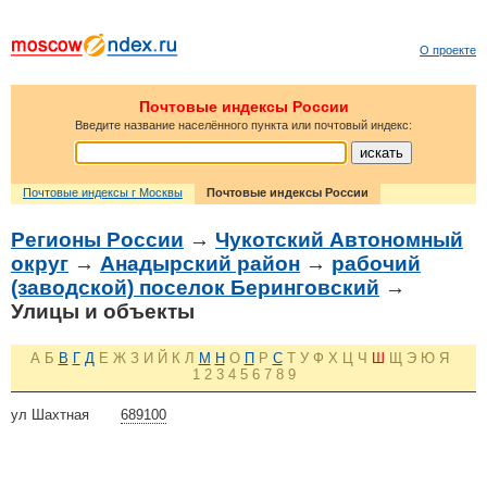
О проекте
Почтовые индексы России
Введите название населённого пункта или почтовый индекс:
Почтовые индексы г Москвы
Почтовые индексы России
Регионы России
→
Чукотский Автономный
округ
→
Анадырский район
→
рабочий
(заводской) поселок Беринговский
→
Улицы и объекты
А
Б
В
Г
Д
Е
Ж
З
И
Й
К
Л
М
Н
О
П
Р
С
Т
У
Ф
Х
Ц
Ч
Ш
Щ
Э
Ю
Я
1
2
3
4
5
6
7
8
9
ул Шахтная
689100