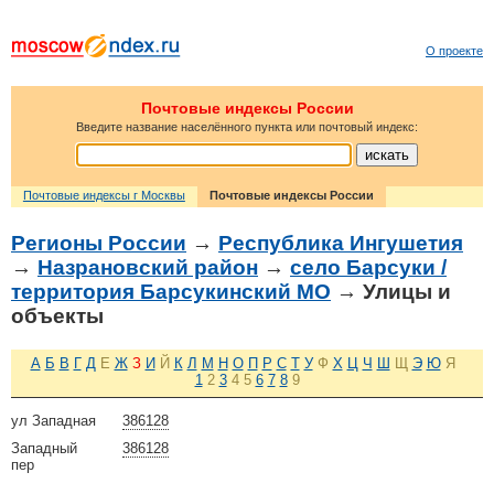
О проекте
Почтовые индексы России
Введите название населённого пункта или почтовый индекс:
Почтовые индексы г Москвы
Почтовые индексы России
Регионы России
→
Республика Ингушетия
→
Назрановский район
→
село Барсуки /
территория Барсукинский МО
→ Улицы и
объекты
А
Б
В
Г
Д
Е
Ж
З
И
Й
К
Л
М
Н
О
П
Р
С
Т
У
Ф
Х
Ц
Ч
Ш
Щ
Э
Ю
Я
1
2
3
4
5
6
7
8
9
ул Западная
386128
Западный
386128
пер