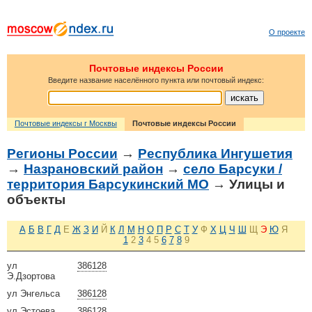
О проекте
Почтовые индексы России
Введите название населённого пункта или почтовый индекс:
Почтовые индексы г Москвы
Почтовые индексы России
Регионы России
→
Республика Ингушетия
→
Назрановский район
→
село Барсуки /
территория Барсукинский МО
→ Улицы и
объекты
А
Б
В
Г
Д
Е
Ж
З
И
Й
К
Л
М
Н
О
П
Р
С
Т
У
Ф
Х
Ц
Ч
Ш
Щ
Э
Ю
Я
1
2
3
4
5
6
7
8
9
ул
386128
Э.Дзортова
ул Энгельса
386128
ул Эстоева
386128