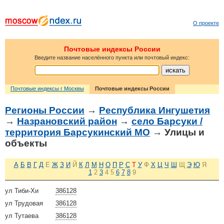
О проекте
Почтовые индексы России
Введите название населённого пункта или почтовый индекс:
Почтовые индексы г Москвы
Почтовые индексы России
Регионы России
→
Республика Ингушетия
→
Назрановский район
→
село Барсуки /
территория Барсукинский МО
→ Улицы и
объекты
А
Б
В
Г
Д
Е
Ж
З
И
Й
К
Л
М
Н
О
П
Р
С
Т
У
Ф
Х
Ц
Ч
Ш
Щ
Э
Ю
Я
1
2
3
4
5
6
7
8
9
ул Тиби-Хи
386128
ул Трудовая
386128
ул Тутаева
386128