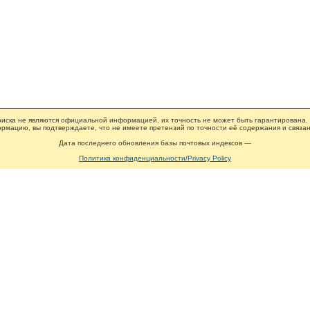
иска не являются официальной информацией, их точность не может быть гарантирована.
рмацию, вы подтверждаете, что не имеете претензий по точности её содержания и связан
Дата последнего обновления базы почтовых индексов —
Политика конфиденциальности/Privacy Policy