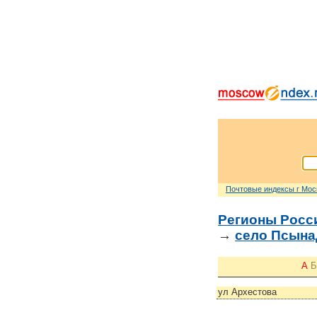
Почтовые индексы г Мо
Регионы Росс
→
село Псына
А
Б
ул Архестова