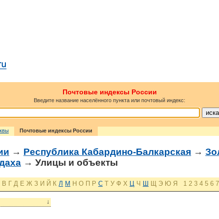
Почтовые индексы России
Введите название населённого пункта или почтовый индекс:
сквы
Почтовые индексы России
ии
→
Республика Кабардино-Балкарская
→
Зо
даха
→ Улицы и объекты
В
Г
Д
Е
Ж
З
И
Й
К
Л
М
Н
О
П
Р
С
Т
У
Ф
Х
Ц
Ч
Ш
Щ
Э
Ю
Я
1
2
3
4
5
6
7
↓