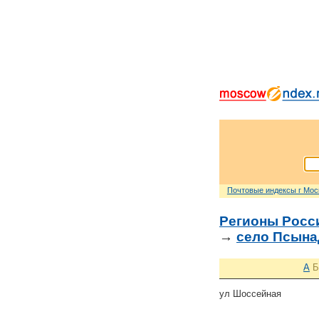
Почтовые индексы г Мо
Регионы Росс
→
село Псына
А
Б
ул Шоссейная