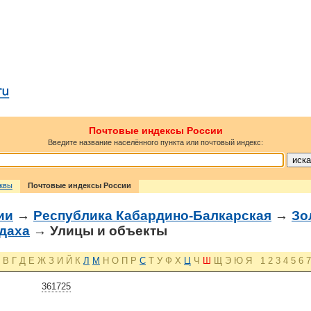
Почтовые индексы России
Введите название населённого пункта или почтовый индекс:
сквы
Почтовые индексы России
ии
→
Республика Кабардино-Балкарская
→
Зо
даха
→ Улицы и объекты
В
Г
Д
Е
Ж
З
И
Й
К
Л
М
Н
О
П
Р
С
Т
У
Ф
Х
Ц
Ч
Ш
Щ
Э
Ю
Я
1
2
3
4
5
6
7
361725