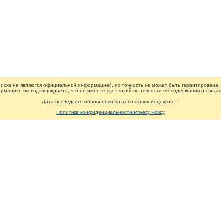
иска не являются официальной информацией, их точность не может быть гарантирована.
рмацию, вы подтверждаете, что не имеете претензий по точности её содержания и связан
Дата последнего обновления базы почтовых индексов —
Политика конфиденциальности/Privacy Policy