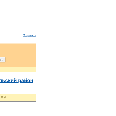
О проекте
льский район
8
9