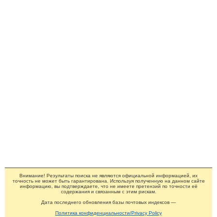
Внимание! Результаты поиска не являются официальной информацией, их
точность не может быть гарантирована. Используя полученную на данном сайте
информацию, вы подтверждаете, что не имеете претензий по точности её
содержания и связанным с этим рискам.
Дата последнего обновления базы почтовых индексов —
Политика конфиденциальности/Privacy Policy