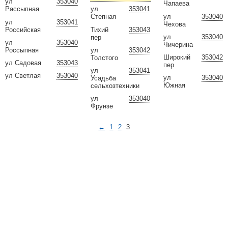
ул
353040
Чапаева
Рассыпная
ул
353041
ул
353040
Степная
ул
353041
Чехова
Российская
Тихий
353043
ул
353040
пер
ул
353040
Чичерина
Россыпная
ул
353042
Широкий
353042
Толстого
ул Садовая
353043
пер
ул
353041
ул Светлая
353040
ул
353040
Усадьба
Южная
сельхозтехники
ул
353040
Фрунзе
←
1
2
3