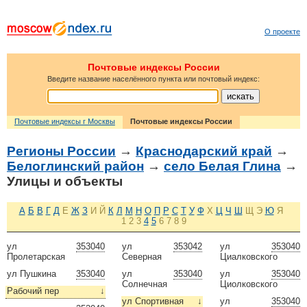
О проекте
Почтовые индексы России
Введите название населённого пункта или почтовый индекс:
Почтовые индексы г Москвы
Почтовые индексы России
Регионы России
→
Краснодарский край
→
Белоглинский район
→
село Белая Глина
→
Улицы и объекты
А
Б
В
Г
Д
Е
Ж
З
И
Й
К
Л
М
Н
О
П
Р
С
Т
У
Ф
Х
Ц
Ч
Ш
Щ
Э
Ю
Я
1
2
3
4
5
6
7
8
9
ул
353040
ул
353042
ул
353040
Пролетарская
Северная
Циалковского
ул Пушкина
353040
ул
353040
ул
353040
Солнечная
Циолковского
Рабочий пер
↓
ул Спортивная
↓
ул
353040