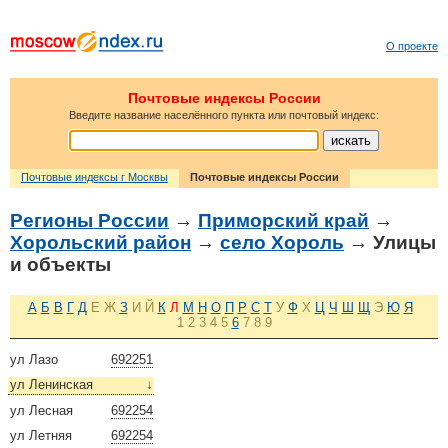
О проекте
Почтовые индексы России
Введите название населённого пункта или почтовый индекс:
Почтовые индексы г Москвы
Почтовые индексы России
Регионы России
→
Приморский край
→
Хорольский район
→
село Хороль
→ Улицы
и объекты
А
Б
В
Г
Д
Е
Ж
З
И
Й
К
Л
М
Н
О
П
Р
С
Т
У
Ф
Х
Ц
Ч
Ш
Щ
Э
Ю
Я
1
2
3
4
5
6
7
8
9
ул Лазо
692251
ул Ленинская
↓
ул Лесная
692254
ул Летняя
692254