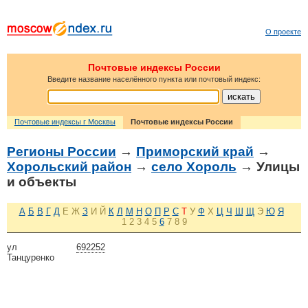
О проекте
Почтовые индексы России
Введите название населённого пункта или почтовый индекс:
Почтовые индексы г Москвы
Почтовые индексы России
Регионы России
→
Приморский край
→
Хорольский район
→
село Хороль
→ Улицы
и объекты
А
Б
В
Г
Д
Е
Ж
З
И
Й
К
Л
М
Н
О
П
Р
С
Т
У
Ф
Х
Ц
Ч
Ш
Щ
Э
Ю
Я
1
2
3
4
5
6
7
8
9
ул
692252
Танцуренко