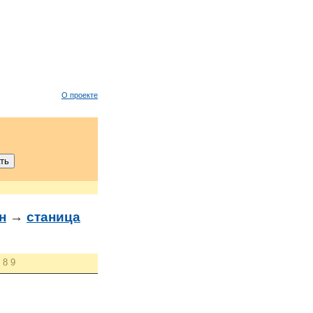
О проекте
н
→
станица
8
9