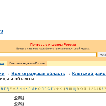
Почтовые индексы России
Введите название населённого пункта или почтовый индекс:
сквы
Почтовые индексы России
ии
→
Волгоградская область
→
Клетский райо
ицы и объекты
В
Г
Д
Е
Ж
З
И
Й
К
Л
М
Н
О
П
Р
С
Т
У
Ф
Х
Ц
Ч
Ш
Щ
Э
Ю
Я
1
2
3
4
5
6
7
403562
403562