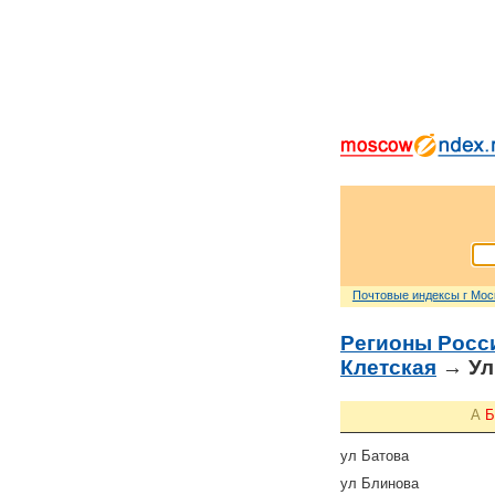
Почтовые индексы г Мо
Регионы Росс
Клетская
→ Ул
А
Б
ул Батова
ул Блинова