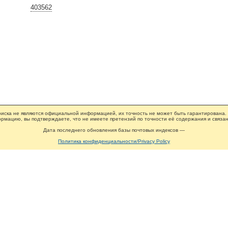
403562
иска не являются официальной информацией, их точность не может быть гарантирована.
рмацию, вы подтверждаете, что не имеете претензий по точности её содержания и связан
Дата последнего обновления базы почтовых индексов —
Политика конфиденциальности/Privacy Policy