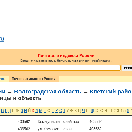
Почтовые индексы России
Введите название населённого пункта или почтовый индекс:
сквы
Почтовые индексы России
ии
→
Волгоградская область
→
Клетский райо
ицы и объекты
В
Г
Д
Е
Ж
З
И
Й
К
Л
М
Н
О
П
Р
С
Т
У
Ф
Х
Ц
Ч
Ш
Щ
Э
Ю
Я
1
2
3
4
5
6
7
403562
Коммунистический пер
403562
403562
ул Комсомольская
403562