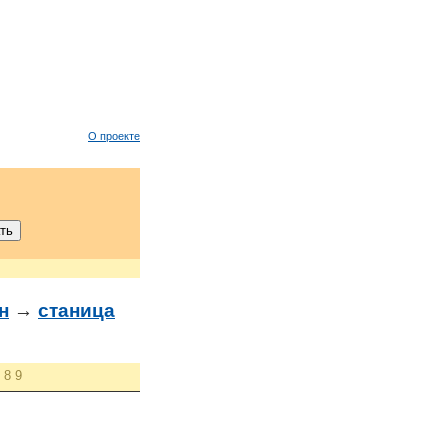
О проекте
н
→
станица
8
9