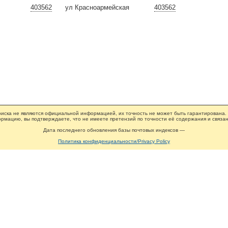
403562
ул Красноармейская
403562
иска не являются официальной информацией, их точность не может быть гарантирована.
рмацию, вы подтверждаете, что не имеете претензий по точности её содержания и связан
Дата последнего обновления базы почтовых индексов —
Политика конфиденциальности/Privacy Policy