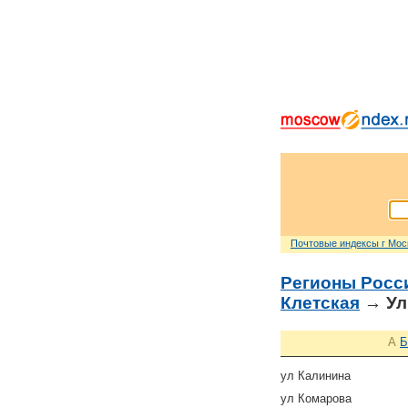
Почтовые индексы г Мо
Регионы Росс
Клетская
→ Ул
А
Б
ул Калинина
ул Комарова