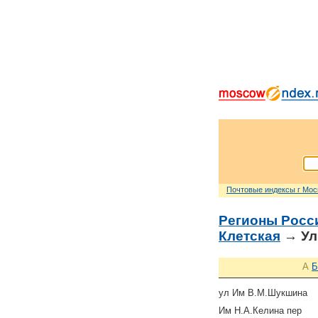
Почтовые индексы г Мо
Регионы Росс
Клетская
→ Ул
А
Б
ул Им В.М.Шукшина
Им Н.А.Келина пер