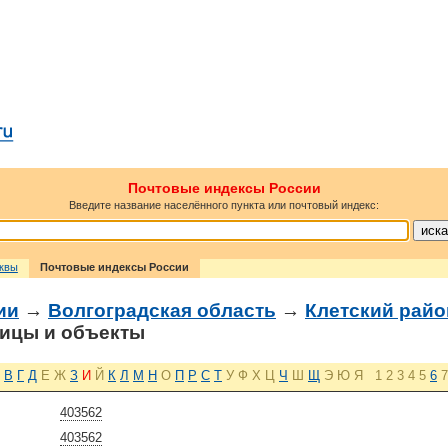
Почтовые индексы России
Введите название населённого пункта или почтовый индекс:
сквы
Почтовые индексы России
ии
→
Волгоградская область
→
Клетский райо
ицы и объекты
В
Г
Д
Е
Ж
З
И
Й
К
Л
М
Н
О
П
Р
С
Т
У
Ф
Х
Ц
Ч
Ш
Щ
Э
Ю
Я
1
2
3
4
5
6
7
403562
403562