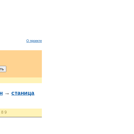
О проекте
н
→
станица
8
9