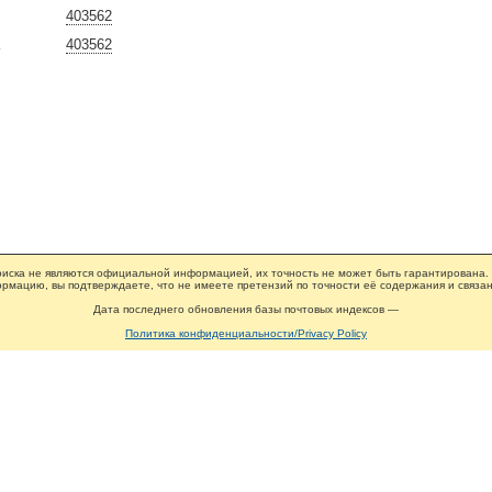
403562
403562
иска не являются официальной информацией, их точность не может быть гарантирована.
рмацию, вы подтверждаете, что не имеете претензий по точности её содержания и связан
Дата последнего обновления базы почтовых индексов —
Политика конфиденциальности/Privacy Policy