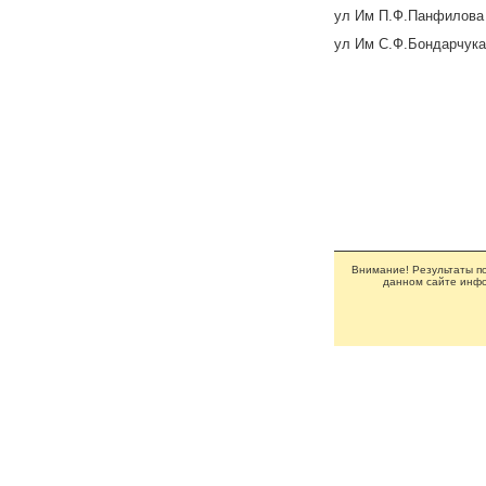
ул Им П.Ф.Панфилова
ул Им С.Ф.Бондарчука
Внимание! Результаты по
данном сайте инфо