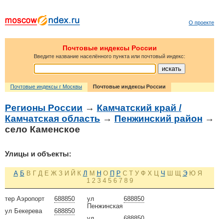
О проекте
Почтовые индексы России
Введите название населённого пункта или почтовый индекс:
Почтовые индексы г Москвы
Почтовые индексы России
Регионы России
→
Камчатский край /
Камчатская область
→
Пенжинский район
→
село Каменское
Улицы и объекты:
А
Б
В
Г
Д
Е
Ж
З
И
Й
К
Л
М
Н
О
П
Р
С
Т
У
Ф
Х
Ц
Ч
Ш
Щ
Э
Ю
Я
1
2
3
4
5
6
7
8
9
тер Аэропорт
688850
ул
688850
Пенжинская
ул Бекерева
688850
ул
688850