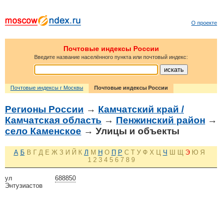
О проекте
Почтовые индексы России
Введите название населённого пункта или почтовый индекс:
Почтовые индексы г Москвы
Почтовые индексы России
Регионы России
→
Камчатский край /
Камчатская область
→
Пенжинский район
→
село Каменское
→ Улицы и объекты
А
Б
В
Г
Д
Е
Ж
З
И
Й
К
Л
М
Н
О
П
Р
С
Т
У
Ф
Х
Ц
Ч
Ш
Щ
Э
Ю
Я
1
2
3
4
5
6
7
8
9
ул
688850
Энтузиастов