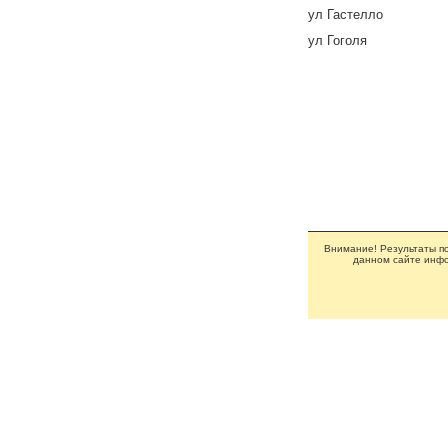
ул Гастелло
ул Гоголя
Внимание! Результаты по
данном сайте инфо