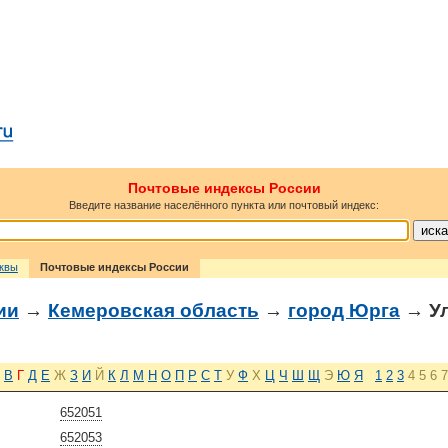
Почтовые индексы России
Введите название населённого пункта или почтовый индекс:
сквы
Почтовые индексы России
ии
→
Кемеровская область
→
город Юрга
→ У
В
Г
Д
Е
Ж
З
И
Й
К
Л
М
Н
О
П
Р
С
Т
У
Ф
Х
Ц
Ч
Ш
Щ
Э
Ю
Я
1
2
3
4
5
6
7
652051
652053