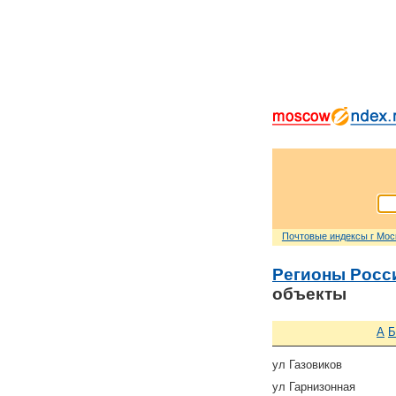
Почтовые индексы г Мо
Регионы Росс
объекты
А
Б
ул Газовиков
ул Гарнизонная