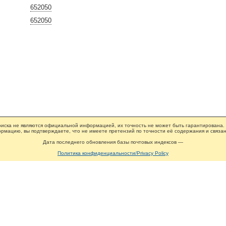
652050
652050
иска не являются официальной информацией, их точность не может быть гарантирована.
рмацию, вы подтверждаете, что не имеете претензий по точности её содержания и связан
Дата последнего обновления базы почтовых индексов —
Политика конфиденциальности/Privacy Policy