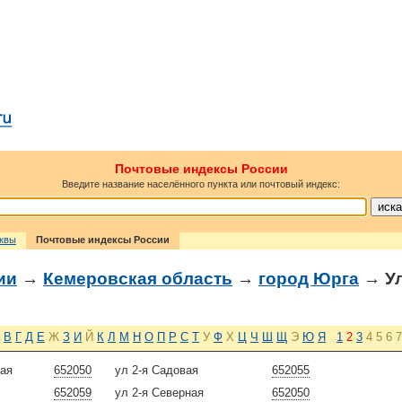
Почтовые индексы России
Введите название населённого пункта или почтовый индекс:
сквы
Почтовые индексы России
ии
→
Кемеровская область
→
город Юрга
→ У
В
Г
Д
Е
Ж
З
И
Й
К
Л
М
Н
О
П
Р
С
Т
У
Ф
Х
Ц
Ч
Ш
Щ
Э
Ю
Я
1
2
3
4
5
6
7
ая
652050
ул 2-я Садовая
652055
652059
ул 2-я Северная
652050