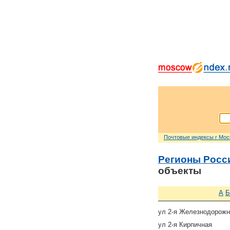
Почтовые индексы г Мо
Регионы Росс
объекты
А
Б
ул 2-я Железнодорожн
ул 2-я Кирпичная