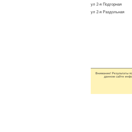
ул 2-я Подгорная
ул 2-я Раздольная
Внимание! Результаты по
данном сайте инфо