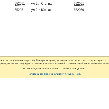
652051
ул 2-я Степная
652051
652051
ул 2-я Южная
652059
иска не являются официальной информацией, их точность не может быть гарантирована.
рмацию, вы подтверждаете, что не имеете претензий по точности её содержания и связан
Дата последнего обновления базы почтовых индексов —
Политика конфиденциальности/Privacy Policy