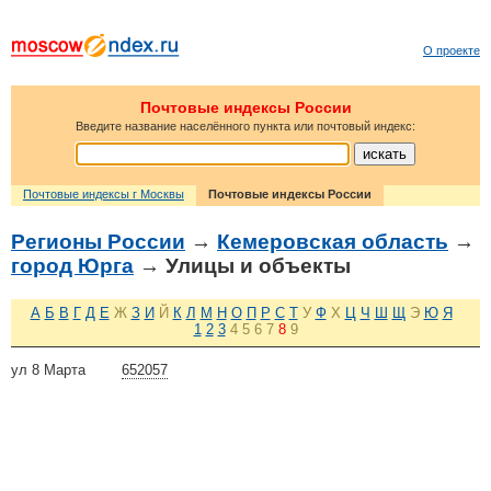
О проекте
Почтовые индексы России
Введите название населённого пункта или почтовый индекс:
Почтовые индексы г Москвы
Почтовые индексы России
Регионы России
→
Кемеровская область
→
город Юрга
→ Улицы и объекты
А
Б
В
Г
Д
Е
Ж
З
И
Й
К
Л
М
Н
О
П
Р
С
Т
У
Ф
Х
Ц
Ч
Ш
Щ
Э
Ю
Я
1
2
3
4
5
6
7
8
9
ул 8 Марта
652057