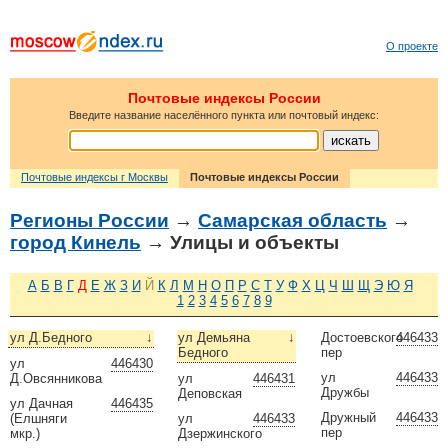
О проекте
Почтовые индексы России
Введите название населённого пункта или почтовый индекс:
Почтовые индексы г Москвы
Почтовые индексы России
Регионы России
→
Самарская область
→
город Кинель
→ Улицы и объекты
А
Б
В
Г
Д
Е
Ж
З
И
Й
К
Л
М
Н
О
П
Р
С
Т
У
Ф
Х
Ц
Ч
Ш
Щ
Э
Ю
Я
1
2
3
4
5
6
7
8
9
ул Д.Бедного
↓
ул Демьяна
↓
Достоевского
446433
Бедного
пер
ул
446430
ул
446433
Д.Овсянникова
ул
446431
Дружбы
Деповская
ул Дачная
446435
Дружный
446433
(Елшняги
ул
446433
пер
мкр.)
Дзержинского