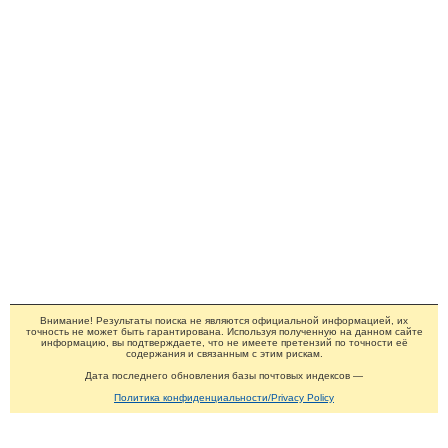
Внимание! Результаты поиска не являются официальной информацией, их
точность не может быть гарантирована. Используя полученную на данном сайте
информацию, вы подтверждаете, что не имеете претензий по точности её
содержания и связанным с этим рискам.
Дата последнего обновления базы почтовых индексов —
Политика конфиденциальности/Privacy Policy