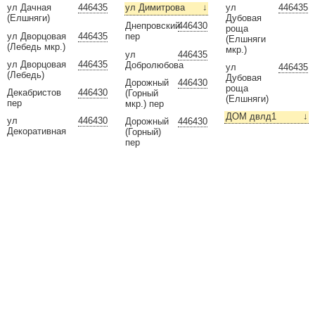
ул
446435
ул Дачная
446435
ул Димитрова
↓
Дубовая
(Елшняги)
Днепровский
446430
роща
ул Дворцовая
446435
пер
(Елшняги
(Лебедь мкр.)
мкр.)
ул
446435
ул Дворцовая
446435
Добролюбова
ул
446435
(Лебедь)
Дубовая
Дорожный
446430
роща
Декабристов
446430
(Горный
(Елшняги)
пер
мкр.) пер
ДОМ двлд1
↓
ул
446430
Дорожный
446430
Декоративная
(Горный)
пер