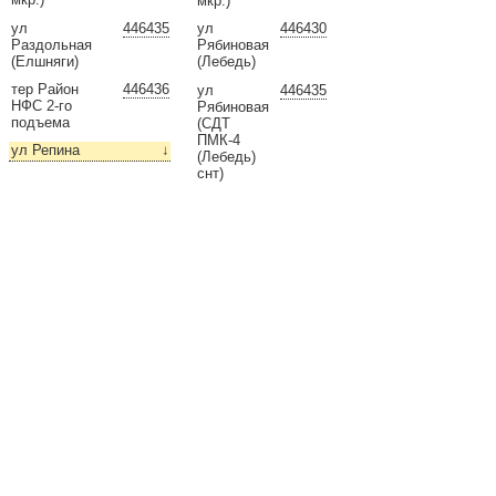
мкр.)
ул
446435
ул
446430
Раздольная
Рябиновая
(Елшняги)
(Лебедь)
тер Район
446436
ул
446435
НФС 2-го
Рябиновая
подъема
(СДТ
ПМК-4
ул Репина
↓
(Лебедь)
снт)