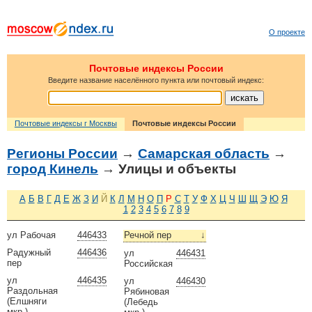
О проекте
Почтовые индексы России
Введите название населённого пункта или почтовый индекс:
Почтовые индексы г Москвы
Почтовые индексы России
Регионы России
→
Самарская область
→
город Кинель
→ Улицы и объекты
А
Б
В
Г
Д
Е
Ж
З
И
Й
К
Л
М
Н
О
П
Р
С
Т
У
Ф
Х
Ц
Ч
Ш
Щ
Э
Ю
Я
1
2
3
4
5
6
7
8
9
ул Рабочая
446433
Речной пер
↓
Радужный
446436
ул
446431
пер
Российская
ул
446435
ул
446430
Раздольная
Рябиновая
(Елшняги
(Лебедь
мкр.)