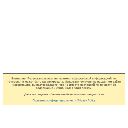
Внимание! Результаты поиска не являются официальной информацией, их
точность не может быть гарантирована. Используя полученную на данном сайте
информацию, вы подтверждаете, что не имеете претензий по точности её
содержания и связанным с этим рискам.
Дата последнего обновления базы почтовых индексов —
Политика конфиденциальности/Privacy Policy