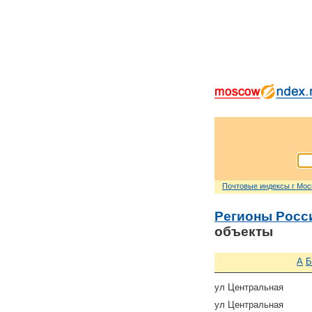
Почтовые индексы г Мо
Регионы Росс
объекты
А
Б
ул Центральная
ул Центральная