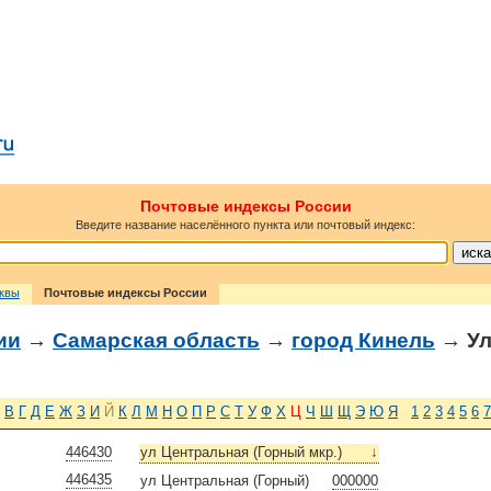
Почтовые индексы России
Введите название населённого пункта или почтовый индекс:
сквы
Почтовые индексы России
ии
→
Самарская область
→
город Кинель
→ Ул
В
Г
Д
Е
Ж
З
И
Й
К
Л
М
Н
О
П
Р
С
Т
У
Ф
Х
Ц
Ч
Ш
Щ
Э
Ю
Я
1
2
3
4
5
6
7
446430
ул Центральная (Горный мкр.)
↓
446435
ул Центральная (Горный)
000000