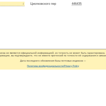
↓
Циолковского пер
446435
иска не являются официальной информацией, их точность не может быть гарантирована.
рмацию, вы подтверждаете, что не имеете претензий по точности её содержания и связан
Дата последнего обновления базы почтовых индексов —
Политика конфиденциальности/Privacy Policy