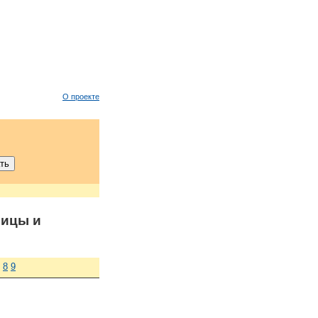
О проекте
ицы и
8
9