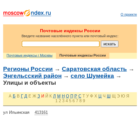
О проекте
Почтовые индексы России
Введите название населённого пункта или почтовый индекс:
Почтовые индексы г Москвы
Почтовые индексы России
Регионы России
→
Саратовская область
→
Энгельсский район
→
село Шумейка
→
Улицы и объекты
А
Б
В
Г
Д
Е
Ж
З
И
Й
К
Л
М
Н
О
П
Р
С
Т
У
Ф
Х
Ц
Ч
Ш
Щ
Э
Ю
Я
1
2
3
4
5
6
7
8
9
ул Ильинская
413161